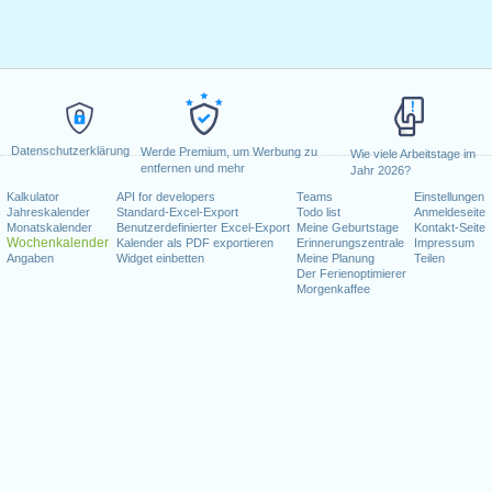
Datenschutzerklärung
Werde Premium, um Werbung zu
Wie viele Arbeitstage im
entfernen und mehr
Jahr 2026?
Kalkulator
API for developers
Teams
Einstellungen
Jahreskalender
Standard-Excel-Export
Todo list
Anmeldeseite
Monatskalender
Benutzerdefinierter Excel-Export
Meine Geburtstage
Kontakt-Seite
Wochenkalender
Kalender als PDF exportieren
Erinnerungszentrale
Impressum
Angaben
Widget einbetten
Meine Planung
Teilen
Der Ferienoptimierer
Morgenkaffee