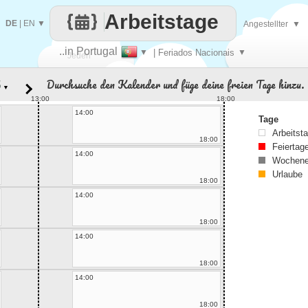
Arbeitstage
DE
|
EN
▼
Angestellter
▼
..in Portugal
▼
| Feriados Nacionais
▼
Jeden
Durchsuche den Kalender und füge deine freien Tage hinzu.
▼
Tag
13:00
18:00
14:00
Tage
Arbeitst
18:00
Feiertag
14:00
Wochene
Urlaube
18:00
14:00
18:00
14:00
18:00
14:00
18:00