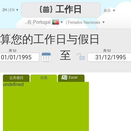
工作日
ZH
|
EN
▼
雇员
▼
..在 Portugal
▼
| Feriados Nacionais
▼
让
您的工作日与假日
每一天
至
周 52
周 52
Excel
公共假日
日历
undefined