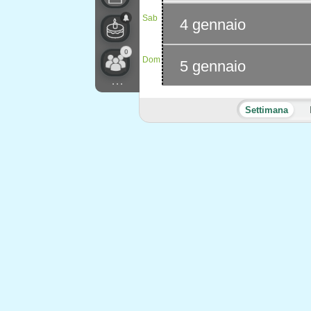
Sab
4 gennaio
0
Dom
5 gennaio
...
Settimana