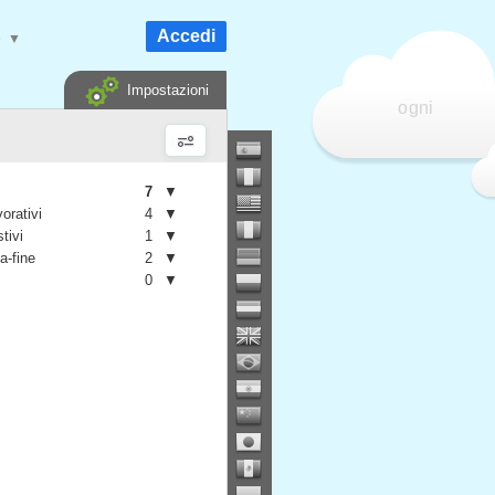
Accedi
e
▼
Impostazioni
ogni
7
▼
vorativi
4
▼
stivi
1
▼
a-fine
2
▼
0
▼