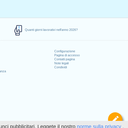
Quanti giorni lavorativi nell'anno 2026?
Configurazione
Pagina di accesso
Contatti pagina
Note legali
Condividi
canza
Def
unci pubblicitari. Leggete il nostro
norme sulla privacy .