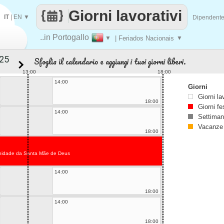
Giorni lavorativi
IT
|
EN
▼
Dipendent
..in Portogallo
▼
| Feriados Nacionais
▼
Sfoglia il calendario e aggiungi i tuoi giorni liberi.
13:00
18:00
14:00
Giorni
Giorni la
18:00
Giorni fe
14:00
Settiman
Vacanze
18:00
nidade da Santa Mãe de Deus
14:00
18:00
14:00
18:00