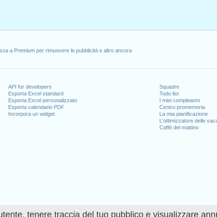
ssa a Premium per rimuovere le pubblicità e altro ancora
API for developers
Squadre
Esporta Excel standard
Todo list
Esporta Excel personalizzato
I miei compleanni
Esporta calendario PDF
Centro promemoria
Incorpora un widget
La mia pianificazione
L'ottimizzatore delle va
Caffè del mattino
utente, tenere traccia del tuo pubblico e visualizzare ann