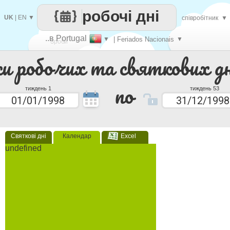
робочі дні
UK
|
EN
▼
співробітник
▼
..в Portugal
▼
| Feriados Nacionais
▼
Зроби
ки робочих та святкових дн
кожен
по
тиждень 1
тиждень 53
Святкові дні
Календар
Excel
undefined