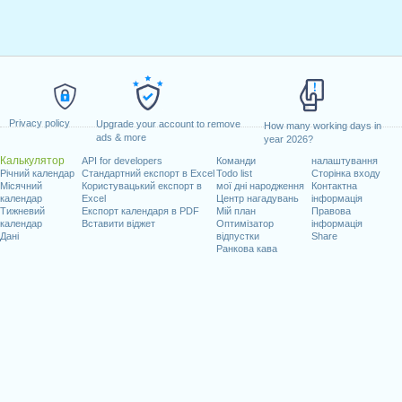
Privacy policy
Upgrade your account to remove
How many working days in
ads & more
year 2026?
Калькулятор
API for developers
Команди
налаштування
Річний календар
Стандартний експорт в Excel
Todo list
Сторінка входу
Місячний
Користувацький експорт в
мої дні народження
Контактна
календар
Excel
Центр нагадувань
інформація
Тижневий
Експорт календаря в PDF
Мій план
Правова
календар
Вставити віджет
Оптимізатор
інформація
Дані
відпустки
Share
Ранкова кава