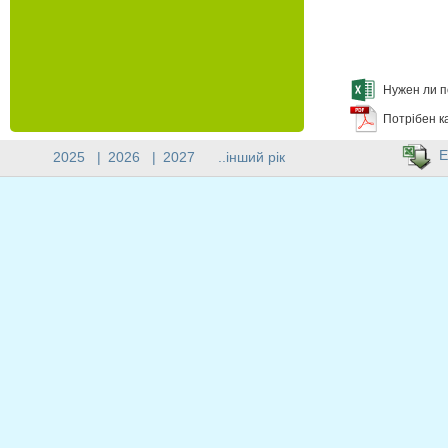
Нужен ли п
Потрібен к
E
2025
|
2026
|
2027
..інший рік