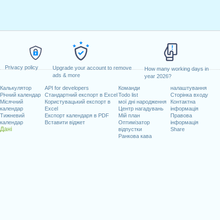
Privacy policy
Upgrade your account to remove
How many working days in
ads & more
year 2026?
Калькулятор
API for developers
Команди
налаштування
Річний календар
Стандартний експорт в Excel
Todo list
Сторінка входу
Місячний
Користувацький експорт в
мої дні народження
Контактна
календар
Excel
Центр нагадувань
інформація
Тижневий
Експорт календаря в PDF
Мій план
Правова
календар
Вставити віджет
Оптимізатор
інформація
Дані
відпустки
Share
Ранкова кава