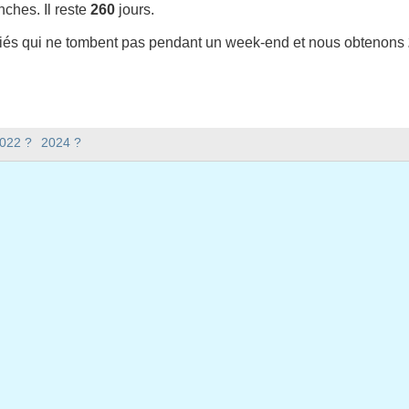
ches. Il reste
260
jours.
riés qui ne tombent pas pendant un week-end et nous obtenons
t-il en 2023 en Portugal (Feriados Nacionais) ?
2022 ?
2024 ?
en Portugal (Feriados Nacionais).
 y a-t-il en 2023 ?
 2023.
xtile ?
issextile et compte 365 jours.
bent en semaine en 2023 ?
ine en 2023.
n semaine en 2023