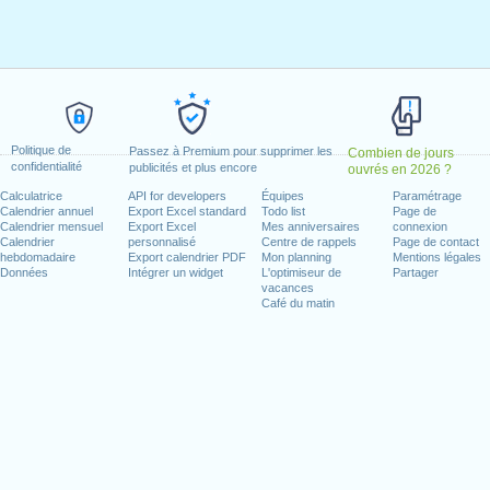
avril, 2023
ril, 2023
ai, 2023
2023
 mardi, 15 août, 2023
udi, 5 octobre, 2023
Politique de
Passez à Premium pour supprimer les
Combien de jours
confidentialité
 novembre, 2023
publicités et plus encore
ouvrés en 2026 ?
a
: vendredi, 1 décembre, 2023
Calculatrice
API for developers
Équipes
Paramétrage
Calendrier annuel
Export Excel standard
Todo list
Page de
vendredi, 8 décembre, 2023
Calendrier mensuel
Export Excel
Mes anniversaires
connexion
23
Calendrier
personnalisé
Centre de rappels
Page de contact
hebdomadaire
Export calendrier PDF
Mon planning
Mentions légales
Données
Intégrer un widget
L'optimiseur de
Partager
n week-end
vacances
Café du matin
s : dimanche, 1 janvier, 2023
3
das Comunidades Portuguesas : samedi, 10 juin, 2023
jours ouvrés pour 2023