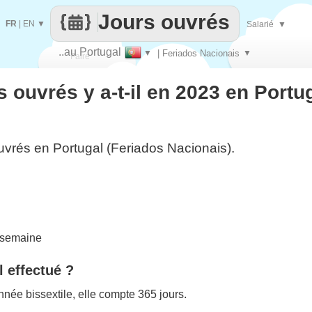
Jours ouvrés
FR
|
EN
▼
Salarié
▼
..au Portugal
▼
| Feriados Nacionais
▼
Faire
 ouvrés y a-t-il en 2023 en Portu
que
uvrés en Portugal (Feriados Nacionais).
 semaine
l effectué ?
née bissextile, elle compte 365 jours.