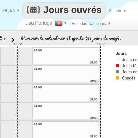
Jours ouvrés
FR
|
EN
▼
Salarié
▼
..au Portugal
▼
| Feriados Nacionais
▼
Faire
Parcours le calendrier et ajoute tes jours de congé.
▼
que
13:00
18:00
14:00
Jours
Jours ou
18:00
Jours fér
14:00
Jours de
Congés
18:00
14:00
18:00
14:00
18:00
14:00
18:00