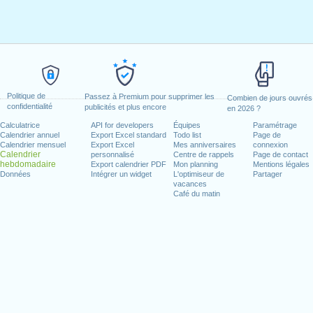
Politique de
Passez à Premium pour supprimer les
Combien de jours ouvrés
confidentialité
publicités et plus encore
en 2026 ?
Calculatrice
API for developers
Équipes
Paramétrage
Calendrier annuel
Export Excel standard
Todo list
Page de
Calendrier mensuel
Export Excel
Mes anniversaires
connexion
Calendrier
personnalisé
Centre de rappels
Page de contact
hebdomadaire
Export calendrier PDF
Mon planning
Mentions légales
Données
Intégrer un widget
L'optimiseur de
Partager
vacances
Café du matin