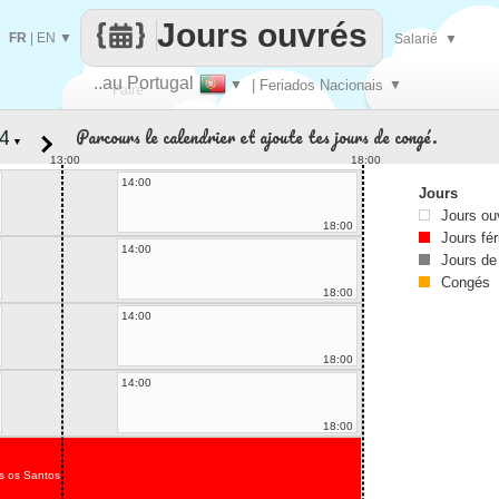
Jours ouvrés
FR
|
EN
▼
Salarié
▼
..au Portugal
▼
| Feriados Nacionais
▼
Faire
Parcours le calendrier et ajoute tes jours de congé.
▼
que
13:00
18:00
14:00
Jours
Jours ou
18:00
Jours fér
14:00
Jours de
Congés
18:00
14:00
18:00
14:00
18:00
s os Santos