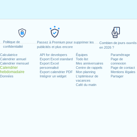
Politique de
Passez à Premium pour supprimer les
Combien de jours ouvrés
confidentialité
publicités et plus encore
en 2026 ?
Calculatrice
API for developers
Équipes
Paramétrage
Calendrier annuel
Export Excel standard
Todo list
Page de
Calendrier mensuel
Export Excel
Mes anniversaires
connexion
Calendrier
personnalisé
Centre de rappels
Page de contact
hebdomadaire
Export calendrier PDF
Mon planning
Mentions légales
Données
Intégrer un widget
L'optimiseur de
Partager
vacances
Café du matin