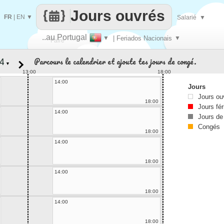
Jours ouvrés
FR
|
EN
▼
Salarié
▼
..au Portugal
▼
| Feriados Nacionais
▼
Faire
Parcours le calendrier et ajoute tes jours de congé.
▼
que
13:00
18:00
14:00
Jours
Jours ou
18:00
Jours fér
14:00
Jours de
Congés
18:00
14:00
18:00
14:00
18:00
14:00
18:00