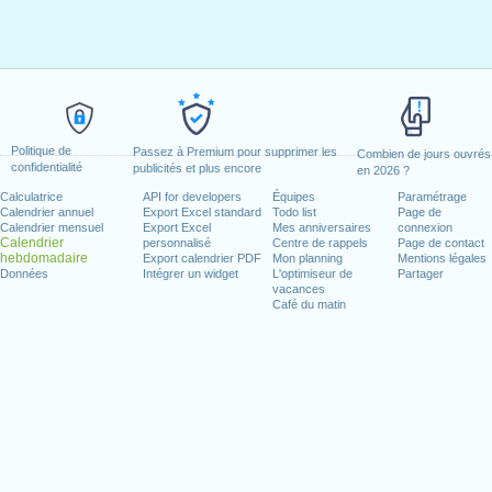
Politique de
Passez à Premium pour supprimer les
Combien de jours ouvrés
confidentialité
publicités et plus encore
en 2026 ?
Calculatrice
API for developers
Équipes
Paramétrage
Calendrier annuel
Export Excel standard
Todo list
Page de
Calendrier mensuel
Export Excel
Mes anniversaires
connexion
Calendrier
personnalisé
Centre de rappels
Page de contact
hebdomadaire
Export calendrier PDF
Mon planning
Mentions légales
Données
Intégrer un widget
L'optimiseur de
Partager
vacances
Café du matin