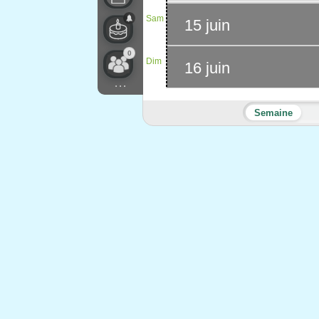
Sam
15 juin
0
Dim
16 juin
...
Semaine