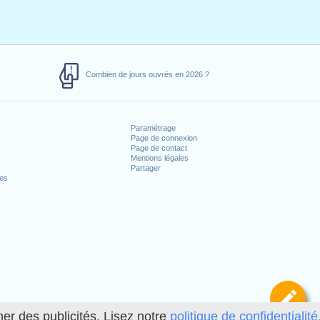
Combien de jours ouvrés en 2026 ?
Paramétrage
Page de connexion
Page de contact
Mentions légales
Partager
ces
Dé
her des publicités. Lisez notre
politique de confidentialité