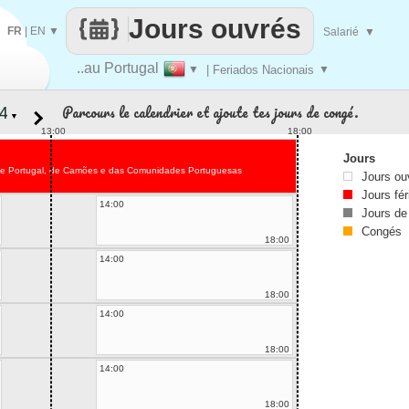
Jours ouvrés
FR
|
EN
▼
Salarié
▼
..au Portugal
▼
| Feriados Nacionais
▼
Parcours le calendrier et ajoute tes jours de congé.
▼
13:00
18:00
Jours
de Portugal, de Camões e das Comunidades Portuguesas
Jours ou
Jours fér
14:00
Jours de
Congés
18:00
14:00
18:00
14:00
18:00
14:00
18:00