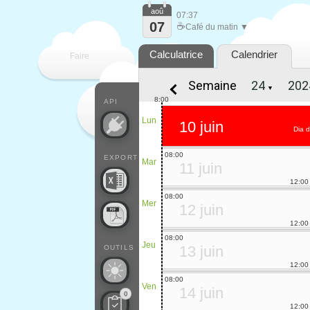
aoû
07:37
07
☕
Café du matin ▼
Calculatrice
Calendrier
Faire
Semaine
▼
que
8:00
API
Lun
10 juin
Dia 
08:00
EXPORT
Mar
11 juin
12:00
08:00
Mer
12 juin
12:00
08:00
Jeu
13 juin
OUTILS
12:00
08:00
Ven
14 juin
0
12:00