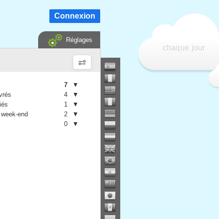
Connexion
Réglages
chaque jour
7
▼
vrés
4
▼
iés
1
▼
 week-end
2
▼
0
▼