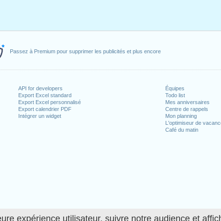
Passez à Premium pour supprimer les publicités et plus encore
API for developers
Équipes
Export Excel standard
Todo list
Export Excel personnalisé
Mes anniversaires
Export calendrier PDF
Centre de rappels
Intégrer un widget
Mon planning
L'optimiseur de vacan
Café du matin
ure expérience utilisateur, suivre notre audience et affic