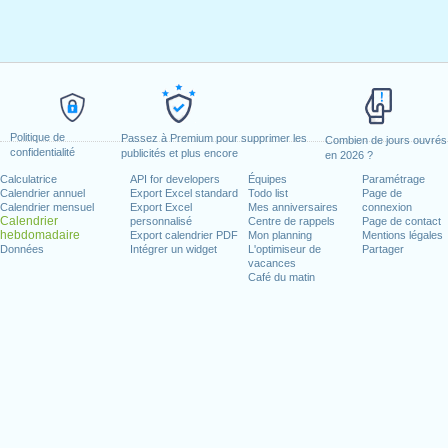
Politique de
Passez à Premium pour supprimer les
Combien de jours ouvrés
confidentialité
publicités et plus encore
en 2026 ?
Calculatrice
API for developers
Équipes
Paramétrage
Calendrier annuel
Export Excel standard
Todo list
Page de
Calendrier mensuel
Export Excel
Mes anniversaires
connexion
Calendrier
personnalisé
Centre de rappels
Page de contact
hebdomadaire
Export calendrier PDF
Mon planning
Mentions légales
Données
Intégrer un widget
L'optimiseur de
Partager
vacances
Café du matin