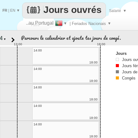
Jours ouvrés
FR
|
EN
▼
Salarié
▼
..au Portugal
▼
| Feriados Nacionais
▼
Faire
Parcours le calendrier et ajoute tes jours de congé.
▼
que
13:00
18:00
14:00
Jours
Jours ou
18:00
Jours fér
14:00
Jours de
Congés
18:00
14:00
18:00
14:00
18:00
14:00
18:00