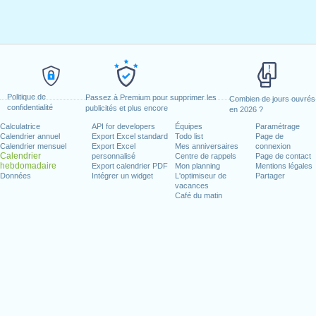
Politique de
Passez à Premium pour supprimer les
Combien de jours ouvrés
confidentialité
publicités et plus encore
en 2026 ?
Calculatrice
API for developers
Équipes
Paramétrage
Calendrier annuel
Export Excel standard
Todo list
Page de
Calendrier mensuel
Export Excel
Mes anniversaires
connexion
Calendrier
personnalisé
Centre de rappels
Page de contact
hebdomadaire
Export calendrier PDF
Mon planning
Mentions légales
Données
Intégrer un widget
L'optimiseur de
Partager
vacances
Café du matin