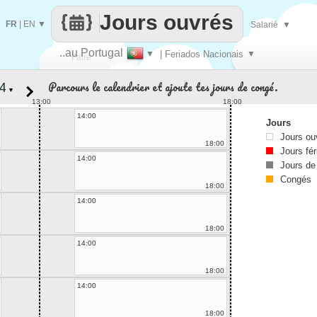
Jours ouvrés
FR
|
EN
▼
Salarié
▼
..au Portugal
▼
| Feriados Nacionais
▼
Faire
Parcours le calendrier et ajoute tes jours de congé.
▼
que
13:00
18:00
14:00
Jours
Jours ou
18:00
Jours fér
14:00
Jours de
Congés
18:00
14:00
18:00
14:00
18:00
14:00
18:00