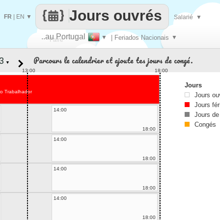
Jours ouvrés
FR
|
EN
▼
Salarié
▼
..au Portugal
▼
| Feriados Nacionais
▼
Faire
Parcours le calendrier et ajoute tes jours de congé.
▼
que
13:00
18:00
Jours
do Trabalhador
Jours ou
Jours fér
14:00
Jours de
Congés
18:00
14:00
18:00
14:00
18:00
14:00
18:00