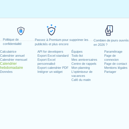
Politique de
Passez à Premium pour supprimer les
Combien de jours ouvrés
confidentialité
publicités et plus encore
en 2026 ?
Calculatrice
API for developers
Équipes
Paramétrage
Calendrier annuel
Export Excel standard
Todo list
Page de
Calendrier mensuel
Export Excel
Mes anniversaires
connexion
Calendrier
personnalisé
Centre de rappels
Page de contact
hebdomadaire
Export calendrier PDF
Mon planning
Mentions légales
Données
Intégrer un widget
L'optimiseur de
Partager
vacances
Café du matin