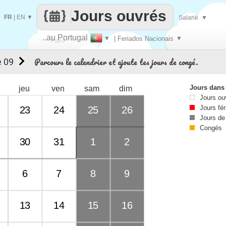
Jours ouvrés
FR
|
EN
▼
Salarié
▼
..au Portugal
▼
| Feriados Nacionais
▼
Faire
Parcours le calendrier et ajoute tes jours de congé.
 09
que
Jours dans
jeu
ven
sam
dim
Jours ou
Jours fér
23
24
25
26
Jours de
Congés
30
31
1
2
6
7
8
9
13
14
15
16