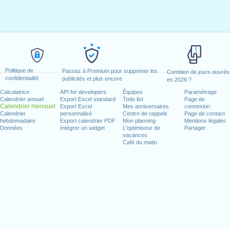
Politique de
Passez à Premium pour supprimer les
Combien de jours ouvrés
confidentialité
publicités et plus encore
en 2026 ?
Calculatrice
API for developers
Équipes
Paramétrage
Calendrier annuel
Export Excel standard
Todo list
Page de
Calendrier mensuel
Export Excel
Mes anniversaires
connexion
Calendrier
personnalisé
Centre de rappels
Page de contact
hebdomadaire
Export calendrier PDF
Mon planning
Mentions légales
Données
Intégrer un widget
L'optimiseur de
Partager
vacances
Café du matin