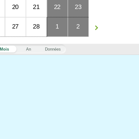
20
21
22
23
27
28
1
2
Mois
An
Données