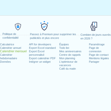
Politique de
Passez à Premium pour supprimer les
Combien de jours ouvrés
confidentialité
publicités et plus encore
en 2026 ?
Calculatrice
API for developers
Équipes
Paramétrage
Calendrier annuel
Export Excel standard
Todo list
Page de
Calendrier mensuel
Export Excel
Mes anniversaires
connexion
Calendrier
personnalisé
Centre de rappels
Page de contact
hebdomadaire
Export calendrier PDF
Mon planning
Mentions légales
Données
Intégrer un widget
L'optimiseur de
Partager
vacances
Café du matin