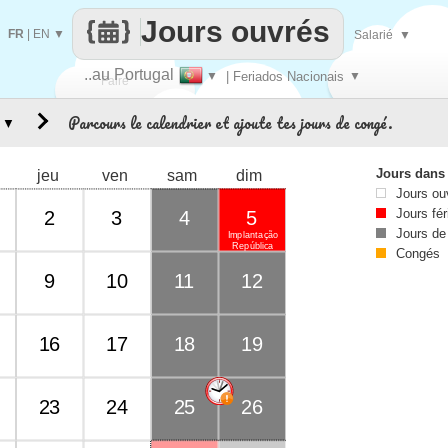
Jours ouvrés
FR
|
EN
▼
Salarié
▼
..au Portugal
▼
| Feriados Nacionais
▼
Faire
Parcours le calendrier et ajoute tes jours de congé.
▼
que
Jours dans
jeu
ven
sam
dim
Jours ou
Jours fér
2
3
4
5
Jours de
Implantação
República
Congés
9
10
11
12
16
17
18
19
23
24
25
26