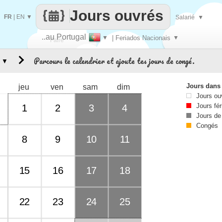
Jours ouvrés
FR
|
EN
▼
Salarié
▼
..au Portugal
▼
| Feriados Nacionais
▼
Faire
Parcours le calendrier et ajoute tes jours de congé.
▼
que
Jours dans
jeu
ven
sam
dim
Jours ou
Jours fér
1
2
3
4
Jours de
Congés
8
9
10
11
15
16
17
18
22
23
24
25