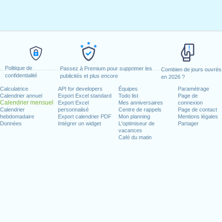
Politique de
Passez à Premium pour supprimer les
Combien de jours ouvrés
confidentialité
publicités et plus encore
en 2026 ?
Calculatrice
API for developers
Équipes
Paramétrage
Calendrier annuel
Export Excel standard
Todo list
Page de
Calendrier mensuel
Export Excel
Mes anniversaires
connexion
Calendrier
personnalisé
Centre de rappels
Page de contact
hebdomadaire
Export calendrier PDF
Mon planning
Mentions légales
Données
Intégrer un widget
L'optimiseur de
Partager
vacances
Café du matin