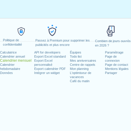
Politique de
Passez à Premium pour supprimer les
Combien de jours ouvrés
confidentialité
publicités et plus encore
en 2026 ?
Calculatrice
API for developers
Équipes
Paramétrage
Calendrier annuel
Export Excel standard
Todo list
Page de
Calendrier mensuel
Export Excel
Mes anniversaires
connexion
Calendrier
personnalisé
Centre de rappels
Page de contact
hebdomadaire
Export calendrier PDF
Mon planning
Mentions légales
Données
Intégrer un widget
L'optimiseur de
Partager
vacances
Café du matin