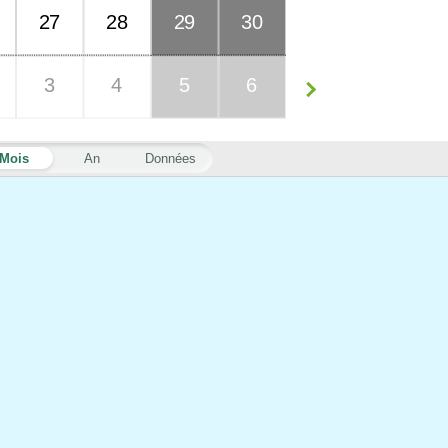
27
28
29
30
3
4
5
6
Mois
An
Données