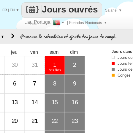
Jours ouvrés
FR
|
EN
▼
Salarié
▼
..au Portugal
▼
| Feriados Nacionais
▼
Faire
Parcours le calendrier et ajoute tes jours de congé.
▼
que
Jours dans
jeu
ven
sam
dim
Jours ou
Jours fér
30
31
1
2
Jours de
Ano Novo
Congés
6
7
8
9
13
14
15
16
20
21
22
23