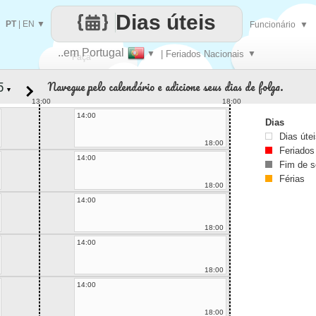
Dias úteis
PT
|
EN
▼
Funcionário
▼
..em Portugal
▼
| Feriados Nacionais
▼
Faça
Navegue pelo calendário e adicione seus dias de folga.
▼
cada
13:00
18:00
14:00
Dias
Dias úte
18:00
Feriados
14:00
Fim de 
Férias
18:00
14:00
18:00
14:00
18:00
14:00
18:00