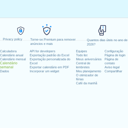
Privacy policy
Torne-se Premium para remover
Quantos dias úteis no ano de
anúncios e mais
2026?
Calculadora
API for developers
Equipes
Configuração
Calendário anual
Exportação padrão do Excel
Todo list
Página de login
Calendário mensal
Exportação personalizada do
Meus aniversários
Página de
Calendário
Excel
Central de
contato
semanal
Exportar calendário em PDF
lembretes
Aviso legal
Dados
Incorporar um widget
Meu planejamento
Compartilhar
O otimizador de
férias
Café da manhã