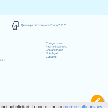
Quanti giorni lavorativi nell'anno 2026?
Configurazione
Pagina di accesso
Contatti pagina
Note legali
Condividi
canza
Def
unci pubblicitari. Leggete il nostro
norme sulla privacy .