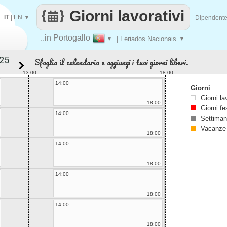
Giorni lavorativi
IT
|
EN
▼
Dipendent
..in Portogallo
▼
| Feriados Nacionais
▼
Sfoglia il calendario e aggiungi i tuoi giorni liberi.
13:00
18:00
14:00
Giorni
Giorni la
18:00
Giorni fe
14:00
Settiman
Vacanze
18:00
14:00
18:00
14:00
18:00
14:00
18:00