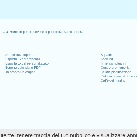
ssa a Premium per rimuovere le pubblicità e altro ancora
API for developers
Squadre
Esporta Excel standard
Todo list
Esporta Excel personalizzato
I miei compleanni
Esporta calendario PDF
Centro promemoria
Incorpora un widget
La mia pianificazione
L'ottimizzatore delle va
Caffè del mattino
utente, tenere traccia del tuo pubblico e visualizzare ann