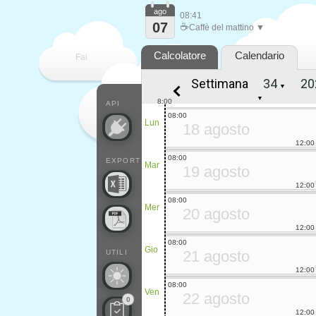
ago
08:41
07
☕
Caffè del mattino ▼
Calcolatore
Calendario
Fai
Settimana
▼
contare
▼
8:00
API
08:00
Lun
18 agosto
12:00
08:00
EXPORT
Mar
19 agosto
12:00
08:00
Mer
20 agosto
12:00
08:00
Gio
21 agosto
UTILI
12:00
08:00
Ven
22 agosto
0
12:00