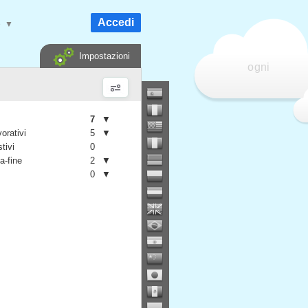
Accedi
e
▼
Impostazioni
ogni
7
▼
vorativi
5
▼
stivi
0
a-fine
2
▼
0
▼