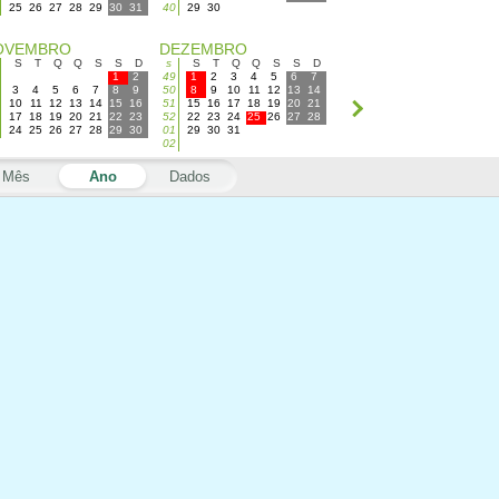
25
26
27
28
29
30
31
40
29
30
OVEMBRO
DEZEMBRO
S
T
Q
Q
S
S
D
s
S
T
Q
Q
S
S
D
1
2
49
1
2
3
4
5
6
7
3
4
5
6
7
8
9
50
8
9
10
11
12
13
14
10
11
12
13
14
15
16
51
15
16
17
18
19
20
21
17
18
19
20
21
22
23
52
22
23
24
25
26
27
28
24
25
26
27
28
29
30
01
29
30
31
02
Mês
Ano
Dados