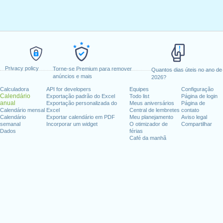
Privacy policy
Torne-se Premium para remover
Quantos dias úteis no ano de
anúncios e mais
2026?
Calculadora
API for developers
Equipes
Configuração
Calendário
Exportação padrão do Excel
Todo list
Página de login
anual
Exportação personalizada do
Meus aniversários
Página de
Calendário mensal
Excel
Central de lembretes
contato
Calendário
Exportar calendário em PDF
Meu planejamento
Aviso legal
semanal
Incorporar um widget
O otimizador de
Compartilhar
Dados
férias
Café da manhã