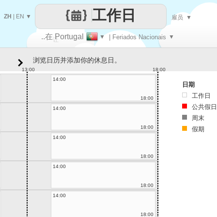
工作日
ZH
|
EN
▼
雇员
▼
..在 Portugal
▼
| Feriados Nacionais
▼
让
浏览日历并添加你的休息日。
每一天
13:00
18:00
14:00
日期
工作日
18:00
公共假日
14:00
周末
18:00
假期
14:00
18:00
14:00
18:00
14:00
18:00