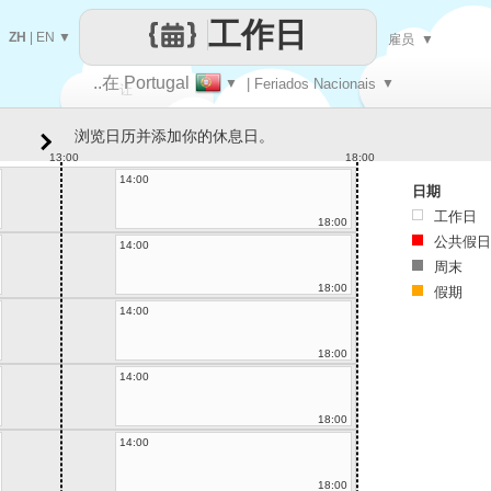
工作日
ZH
|
EN
▼
雇员
▼
..在 Portugal
▼
| Feriados Nacionais
▼
让
浏览日历并添加你的休息日。
每一天
13:00
18:00
14:00
日期
工作日
18:00
公共假日
14:00
周末
18:00
假期
14:00
18:00
14:00
18:00
14:00
18:00