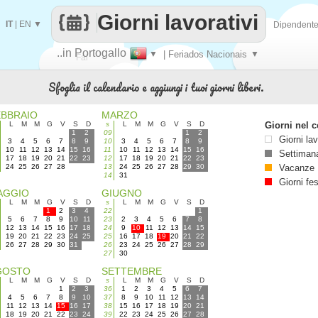
Giorni lavorativi
IT
|
EN
▼
Dipendent
..in Portogallo
▼
| Feriados Nacionais
▼
Fai
Sfoglia il calendario e aggiungi i tuoi giorni liberi.
contare
EBBRAIO
MARZO
L
M
M
G
V
S
D
s
L
M
M
G
V
S
D
Giorni nel c
1
2
09
1
2
Giorni lav
3
4
5
6
7
8
9
10
3
4
5
6
7
8
9
10
11
12
13
14
15
16
11
10
11
12
13
14
15
16
Settimana
17
18
19
20
21
22
23
12
17
18
19
20
21
22
23
24
25
26
27
28
13
24
25
26
27
28
29
30
Vacanze
14
31
Giorni fes
AGGIO
GIUGNO
L
M
M
G
V
S
D
s
L
M
M
G
V
S
D
1
2
3
4
22
1
5
6
7
8
9
10
11
23
2
3
4
5
6
7
8
12
13
14
15
16
17
18
24
9
10
11
12
13
14
15
19
20
21
22
23
24
25
25
16
17
18
19
20
21
22
26
27
28
29
30
31
26
23
24
25
26
27
28
29
27
30
GOSTO
SETTEMBRE
L
M
M
G
V
S
D
s
L
M
M
G
V
S
D
1
2
3
36
1
2
3
4
5
6
7
4
5
6
7
8
9
10
37
8
9
10
11
12
13
14
11
12
13
14
15
16
17
38
15
16
17
18
19
20
21
18
19
20
21
22
23
24
39
22
23
24
25
26
27
28