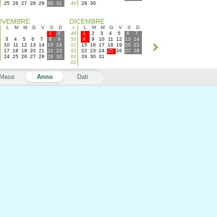
25
26
27
28
29
30
31
40
29
30
OVEMBRE
DICEMBRE
L
M
M
G
V
S
D
s
L
M
M
G
V
S
D
1
2
49
1
2
3
4
5
6
7
3
4
5
6
7
8
9
50
8
9
10
11
12
13
14
10
11
12
13
14
15
16
51
15
16
17
18
19
20
21
17
18
19
20
21
22
23
52
22
23
24
25
26
27
28
24
25
26
27
28
29
30
01
29
30
31
02
Mese
Anno
Dati