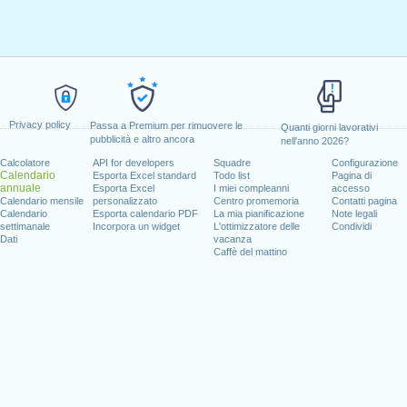
Privacy policy
Passa a Premium per rimuovere le
Quanti giorni lavorativi
pubblicità e altro ancora
nell'anno 2026?
Calcolatore
API for developers
Squadre
Configurazione
Calendario
Esporta Excel standard
Todo list
Pagina di
annuale
Esporta Excel
I miei compleanni
accesso
Calendario mensile
personalizzato
Centro promemoria
Contatti pagina
Calendario
Esporta calendario PDF
La mia pianificazione
Note legali
settimanale
Incorpora un widget
L'ottimizzatore delle
Condividi
Dati
vacanza
Caffè del mattino