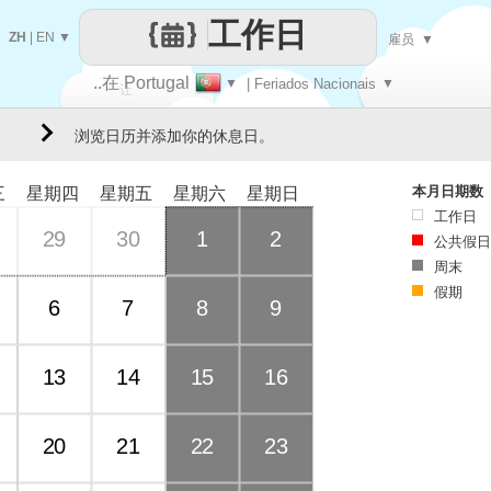
工作日
ZH
|
EN
▼
雇员
▼
..在 Portugal
▼
| Feriados Nacionais
▼
让
浏览日历并添加你的休息日。
每一天
本月日期数
三
星期四
星期五
星期六
星期日
工作日
29
30
1
2
公共假日
周末
假期
6
7
8
9
13
14
15
16
20
21
22
23