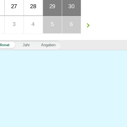
27
28
29
30
3
4
5
6
Monat
Jahr
Angaben