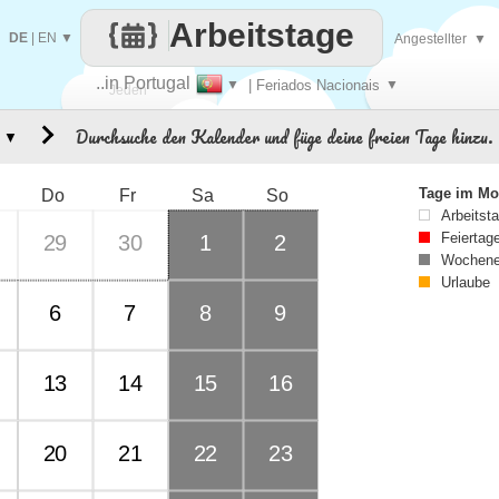
Arbeitstage
DE
|
EN
▼
Angestellter
▼
..in Portugal
▼
| Feriados Nacionais
▼
Jeden
Durchsuche den Kalender und füge deine freien Tage hinzu.
▼
Tag
Tage im Mo
Do
Fr
Sa
So
Arbeitst
Feiertag
29
30
1
2
Wochene
Urlaube
6
7
8
9
13
14
15
16
20
21
22
23