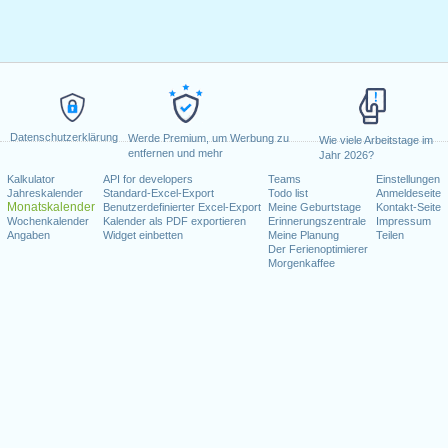
Datenschutzerklärung
Werde Premium, um Werbung zu
Wie viele Arbeitstage im
entfernen und mehr
Jahr 2026?
Kalkulator
API for developers
Teams
Einstellungen
Jahreskalender
Standard-Excel-Export
Todo list
Anmeldeseite
Monatskalender
Benutzerdefinierter Excel-Export
Meine Geburtstage
Kontakt-Seite
Wochenkalender
Kalender als PDF exportieren
Erinnerungszentrale
Impressum
Angaben
Widget einbetten
Meine Planung
Teilen
Der Ferienoptimierer
Morgenkaffee