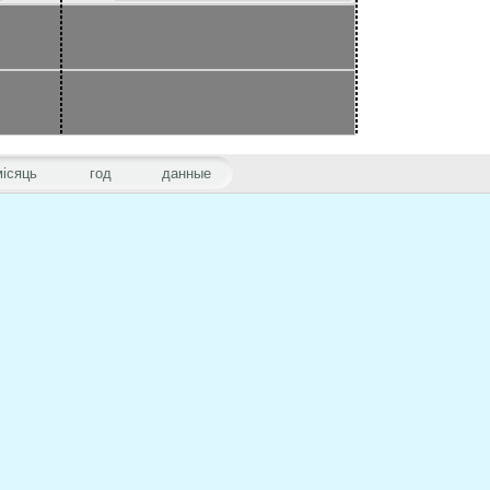
місяць
год
данные