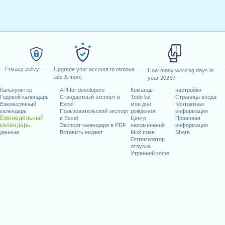
Privacy policy
Upgrade your account to remove
How many working days in
ads & more
year 2026?
Калькулятор
API for developers
Команды
настройки
Годовой календарь
Стандартный экспорт в
Todo list
Страница входа
Ежемесячный
Excel
мои дни
Контактная
календарь
Пользовательский экспорт
рождения
информация
Еженедельный
в Excel
Центр
Правовая
календарь
Экспорт календаря в PDF
напоминаний
информация
данные
Вставить виджет
Мой план
Share
Оптимизатор
отпуска
Утренний кофе