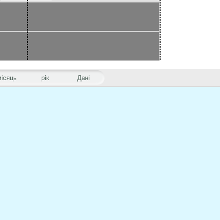
місяць
рік
Дані