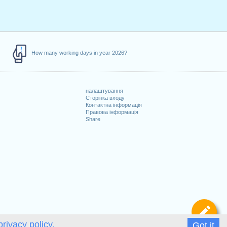
How many working days in year 2026?
налаштування
Сторінка входу
Контактна інформація
Правова інформація
Share
и
Ви
privacy policy.
Got it