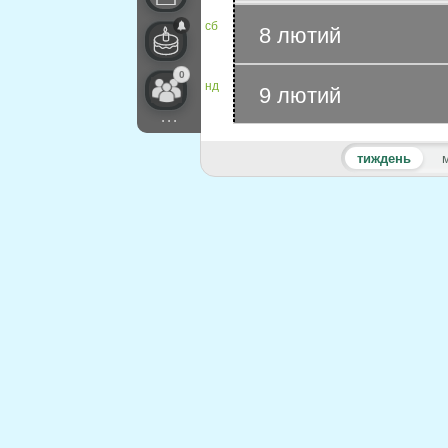
сб
8 лютий
0
нд
9 лютий
...
тиждень