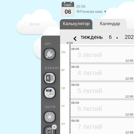
серп.
05:56
06
☕
Ранкова кава ▼
Калькулятор
Календар
Зроби
тиждень
▼
кожен
8:00
API
08:00
пн
3 лютий
12:00
08:00
EXPORT
вт
4 лютий
12:00
08:00
ср
5 лютий
12:00
08:00
чт
6 лютий
ІНСТР.
12:00
08:00
пт
7 лютий
0
12:00