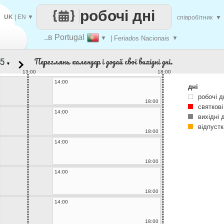
робочі дні
UK
|
EN
▼
співробітник
▼
..в Portugal
▼
| Feriados Nacionais
▼
Переглянь календар і додай свої вихідні дні.
▼
13:00
18:00
14:00
дні
робочі д
18:00
святкові
14:00
вихідні 
відпустк
18:00
14:00
18:00
14:00
18:00
14:00
18:00