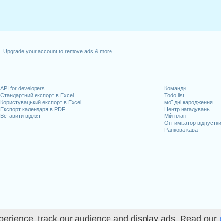
Upgrade your account to remove ads & more
API for developers
Команди
Стандартний експорт в Excel
Todo list
Користувацький експорт в Excel
мої дні народження
Експорт календаря в PDF
Центр нагадувань
Вставити віджет
Мій план
Оптимізатор відпустк
Ранкова кава
perience, track our audience and display ads. Read our