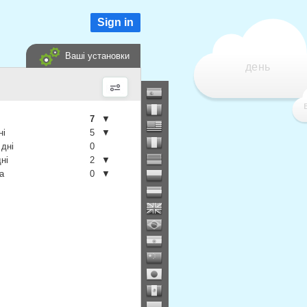
Sign in
Ваші установки
день
7
▼
ні
5
▼
 дні
0
дні
2
▼
а
0
▼