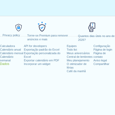
Privacy policy
Torne-se Premium para remover
Quantos dias úteis no ano de
anúncios e mais
2026?
Calculadora
API for developers
Equipes
Configuração
Calendário anual
Exportação padrão do Excel
Todo list
Página de login
Calendário mensal
Exportação personalizada do
Meus aniversários
Página de
Calendário
Excel
Central de lembretes
contato
semanal
Exportar calendário em PDF
Meu planejamento
Aviso legal
Dados
Incorporar um widget
O otimizador de
Compartilhar
férias
Café da manhã