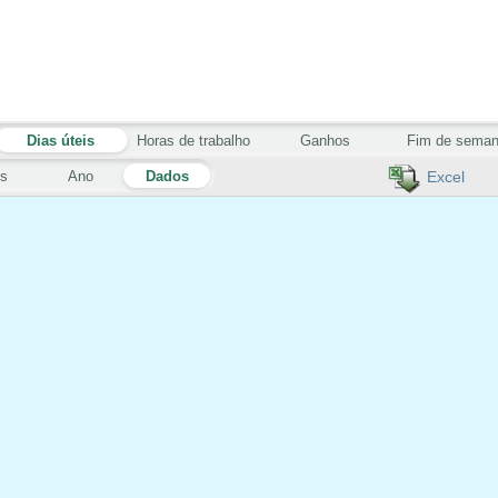
Dias úteis
Horas de trabalho
Ganhos
Fim de sema
s
Ano
Dados
Excel