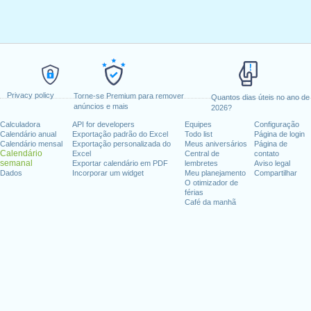
Privacy policy
Torne-se Premium para remover
Quantos dias úteis no ano de
anúncios e mais
2026?
Calculadora
API for developers
Equipes
Configuração
Calendário anual
Exportação padrão do Excel
Todo list
Página de login
Calendário mensal
Exportação personalizada do
Meus aniversários
Página de
Calendário
Excel
Central de
contato
semanal
Exportar calendário em PDF
lembretes
Aviso legal
Dados
Incorporar um widget
Meu planejamento
Compartilhar
O otimizador de
férias
Café da manhã