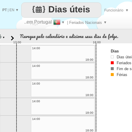
Dias úteis
PT
|
EN
▼
Funcionário
▼
..em Portugal
▼
| Feriados Nacionais
▼
Faça
Navegue pelo calendário e adicione seus dias de folga.
▼
cada
13:00
18:00
14:00
Dias
Dias úte
18:00
Feriados
14:00
Fim de 
Férias
18:00
14:00
18:00
14:00
18:00
14:00
18:00