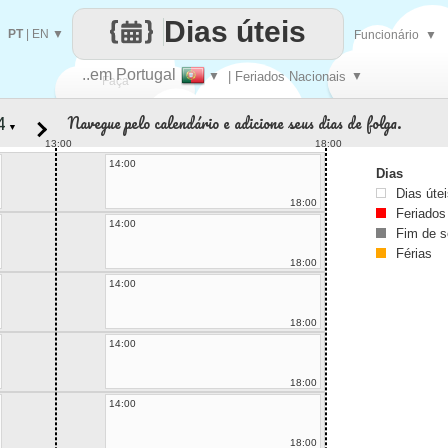
Dias úteis
PT
|
EN
▼
Funcionário
▼
..em Portugal
▼
| Feriados Nacionais
▼
Faça
Navegue pelo calendário e adicione seus dias de folga.
▼
cada
13:00
18:00
14:00
Dias
Dias úte
18:00
Feriados
14:00
Fim de 
Férias
18:00
14:00
18:00
14:00
18:00
14:00
18:00