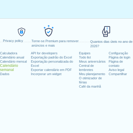
Privacy policy
Torne-se Premium para remover
Quantos dias úteis no ano de
anúncios e mais
2026?
Calculadora
API for developers
Equipes
Configuração
Calendário anual
Exportação padrão do Excel
Todo list
Página de login
Calendário mensal
Exportação personalizada do
Meus aniversários
Página de
Calendário
Excel
Central de
contato
semanal
Exportar calendário em PDF
lembretes
Aviso legal
Dados
Incorporar um widget
Meu planejamento
Compartilhar
O otimizador de
férias
Café da manhã