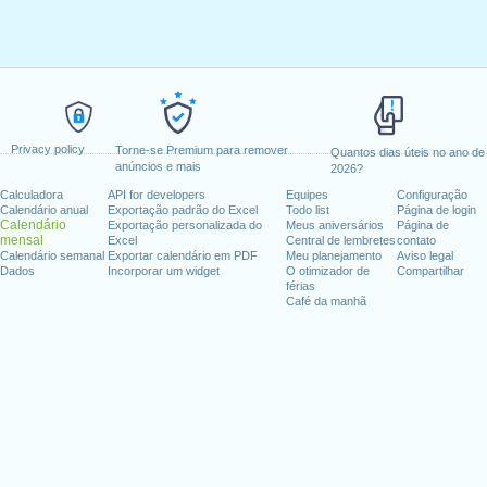
Privacy policy
Torne-se Premium para remover
Quantos dias úteis no ano de
anúncios e mais
2026?
Calculadora
API for developers
Equipes
Configuração
Calendário anual
Exportação padrão do Excel
Todo list
Página de login
Calendário
Exportação personalizada do
Meus aniversários
Página de
mensal
Excel
Central de lembretes
contato
Calendário semanal
Exportar calendário em PDF
Meu planejamento
Aviso legal
Dados
Incorporar um widget
O otimizador de
Compartilhar
férias
Café da manhã