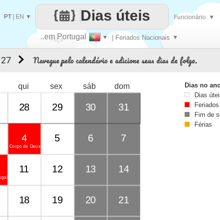
Dias úteis
PT
|
EN
▼
Funcionário
▼
..em Portugal
▼
| Feriados Nacionais
▼
Faça
Navegue pelo calendário e adicione seus dias de folga.
 27
cada
Dias no an
qui
sex
sáb
dom
Dias úte
Feriados
28
29
30
31
Fim de 
Férias
4
5
6
7
Corpo de Deus
11
12
13
14
ugal
18
19
20
21