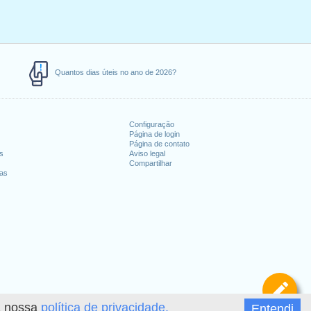
Quantos dias úteis no ano de 2026?
Configuração
Página de login
Página de contato
es
Aviso legal
Compartilhar
ias
De
 a nossa
política de privacidade.
Entendi