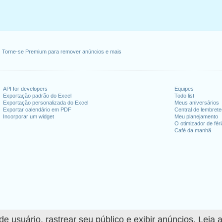
Torne-se Premium para remover anúncios e mais
API for developers
Equipes
Exportação padrão do Excel
Todo list
Exportação personalizada do Excel
Meus aniversários
Exportar calendário em PDF
Central de lembret
Incorporar um widget
Meu planejamento
O otimizador de fér
Café da manhã
 usuário, rastrear seu público e exibir anúncios. Leia