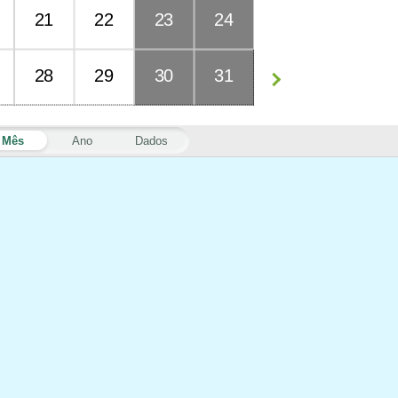
21
22
23
24
28
29
30
31
Mês
Ano
Dados