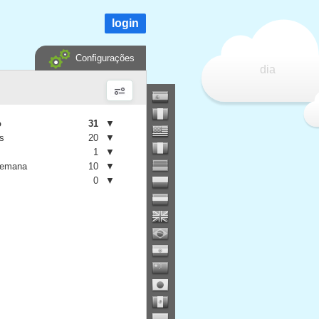
login
Configurações
dia
o
31
▼
is
20
▼
1
▼
semana
10
▼
0
▼