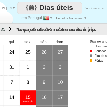
Dias úteis
PT
|
EN
▼
Funcionário
▼
..em Portugal
▼
| Feriados Nacionais
▼
Navegue pelo calendário e adicione seus dias de folga.
 35
Dias no an
qui
sex
sáb
dom
Dias úte
Feriados
24
25
26
27
Fim de 
Férias
31
1
2
3
7
8
9
10
14
15
16
17
Assunção