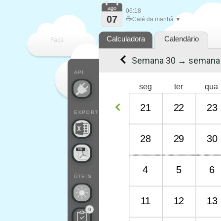
ago
06:18
07
☕
Café da manhã ▼
Calculadora
Calendário
Faça
Semana 30 → semana
cada
API
seg
ter
qua
21
22
23
EXPORT
28
29
30
4
5
6
ÚTEIS
11
12
13
0