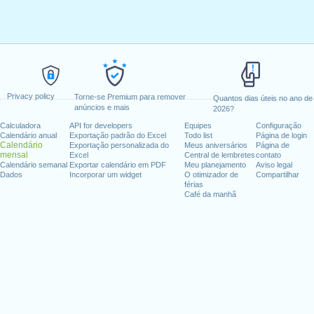
Privacy policy
Torne-se Premium para remover
Quantos dias úteis no ano de
anúncios e mais
2026?
Calculadora
API for developers
Equipes
Configuração
Calendário anual
Exportação padrão do Excel
Todo list
Página de login
Calendário
Exportação personalizada do
Meus aniversários
Página de
mensal
Excel
Central de lembretes
contato
Calendário semanal
Exportar calendário em PDF
Meu planejamento
Aviso legal
Dados
Incorporar um widget
O otimizador de
Compartilhar
férias
Café da manhã