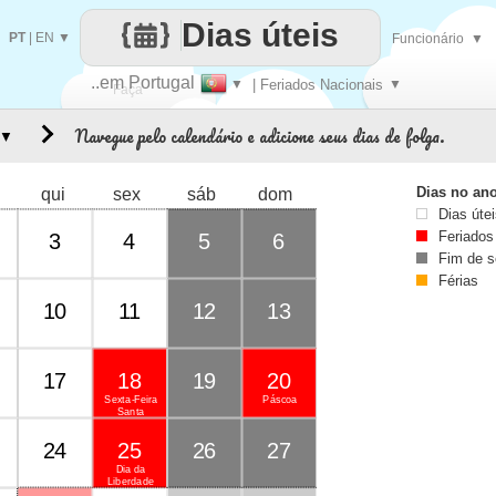
Dias úteis
PT
|
EN
▼
Funcionário
▼
..em Portugal
▼
| Feriados Nacionais
▼
Faça
Navegue pelo calendário e adicione seus dias de folga.
▼
cada
Dias no an
qui
sex
sáb
dom
Dias úte
Feriados
3
4
5
6
Fim de 
Férias
10
11
12
13
17
18
19
20
Sexta-Feira
Páscoa
Santa
24
25
26
27
Dia da
Liberdade