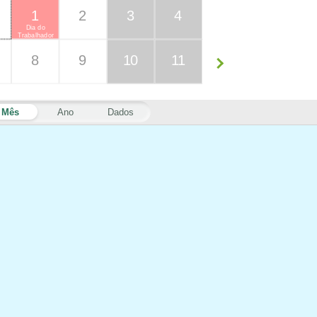
1
2
3
4
Dia do
Trabalhador
8
9
10
11
Mês
Ano
Dados