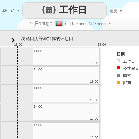
工作日
ZH
|
EN
▼
雇员
▼
..在 Portugal
▼
| Feriados Nacionais
▼
让
浏览日历并添加你的休息日。
每一天
13:00
18:00
14:00
日期
工作日
18:00
公共假日
14:00
周末
18:00
假期
14:00
18:00
14:00
18:00
14:00
18:00