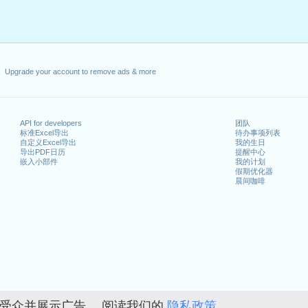
Upgrade your account to remove ads & more
API for developers
团队
标准Excel导出
待办事项列表
自定义Excel导出
我的生日
导出PDF日历
提醒中心
嵌入小部件
我的计划
假期优化器
晨间咖啡
的受众并展示广告。 阅读我们的
隐私政策。