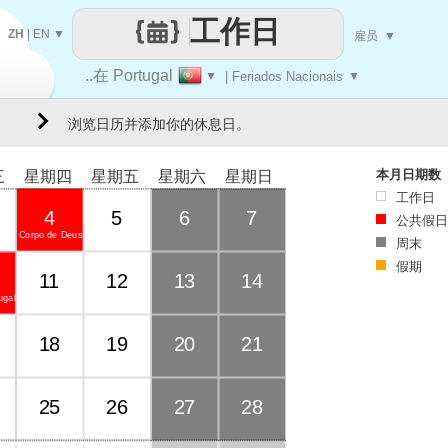
工作日
ZH
|
EN
▼
雇员
▼
..在 Portugal
▼
| Feriados Nacionais
▼
浏览日历并添加你的休息日。
本月日期数
三
星期四
星期五
星期六
星期日
工作日
4
5
6
7
公共假日
Corpo de Deus
周末
假期
11
12
13
14
ugal
18
19
20
21
25
26
27
28