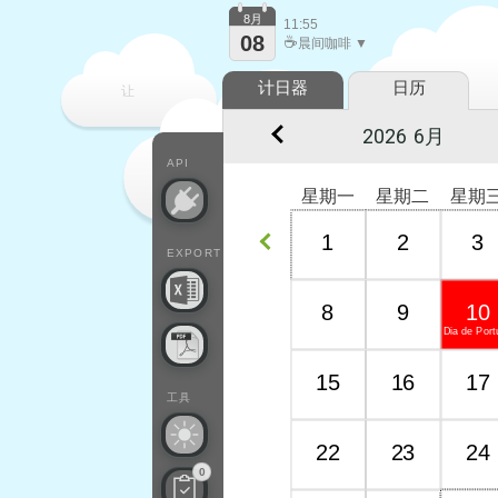
8月
11:55
08
☕
晨间咖啡 ▼
计日器
日历
让
每一天
API
星期一
星期二
星期
1
2
3
EXPORT
8
9
10
Dia de Port
15
16
17
工具
22
23
24
0