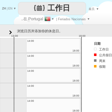
工作日
ZH
|
EN
▼
雇员
▼
..在 Portugal
▼
| Feriados Nacionais
▼
让
浏览日历并添加你的休息日。
每一天
13:00
18:00
14:00
日期
工作日
18:00
公共假日
14:00
周末
18:00
假期
14:00
18:00
14:00
18:00
14:00
18:00