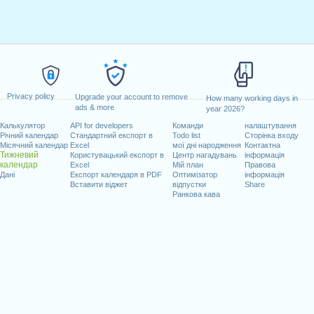
Privacy policy
Upgrade your account to remove
How many working days in
ads & more
year 2026?
Калькулятор
API for developers
Команди
налаштування
Річний календар
Стандартний експорт в
Todo list
Сторінка входу
Місячний календар
Excel
мої дні народження
Контактна
Тижневий
Користувацький експорт в
Центр нагадувань
інформація
календар
Excel
Мій план
Правова
Дані
Експорт календаря в PDF
Оптимізатор
інформація
Вставити віджет
відпустки
Share
Ранкова кава