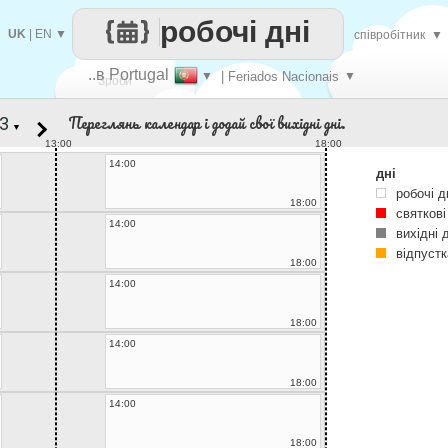
робочі дні
UK
|
EN
▼
співробітник
▼
..в Portugal
▼
| Feriados Nacionais
▼
Зроби
Переглянь календар і додай свої вихідні дні.
▼
кожен
13:00
18:00
14:00
дні
робочі д
18:00
святкові
14:00
вихідні 
відпустк
18:00
14:00
18:00
14:00
18:00
14:00
18:00