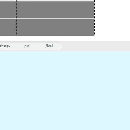
місяць
рік
Дані