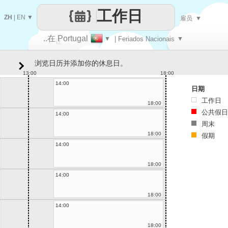
工作日
ZH
|
EN
▼
雇员
▼
..在 Portugal
▼
| Feriados Nacionais
▼
让
浏览日历并添加你的休息日。
每一天
13:00
18:00
14:00
日期
工作日
18:00
公共假日
14:00
周末
18:00
假期
14:00
18:00
14:00
18:00
14:00
18:00