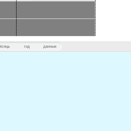
місяць
год
данные