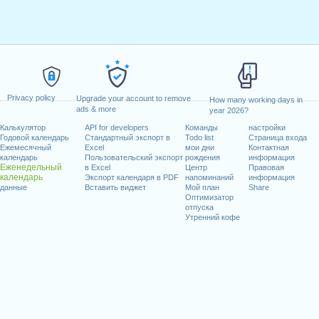
Privacy policy
Upgrade your account to remove
How many working days in
ads & more
year 2026?
Калькулятор
API for developers
Команды
настройки
Годовой календарь
Стандартный экспорт в
Todo list
Страница входа
Ежемесячный
Excel
мои дни
Контактная
календарь
Пользовательский экспорт
рождения
информация
Еженедельный
в Excel
Центр
Правовая
календарь
Экспорт календаря в PDF
напоминаний
информация
данные
Вставить виджет
Мой план
Share
Оптимизатор
отпуска
Утренний кофе