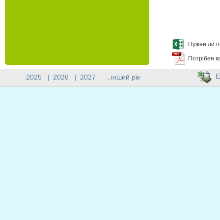
Нужен ли п
Потрібен к
E
2025
|
2026
|
2027
..інший рік