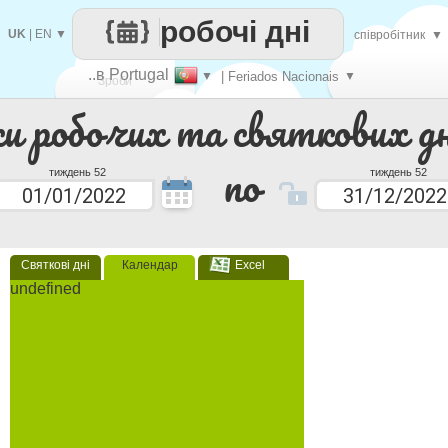
робочі дні
UK
|
EN
▼
співробітник
▼
..в Portugal
▼
| Feriados Nacionais
▼
Зроби
ки робочих та святкових дн
кожен
по
тиждень 52
тиждень 52
Святкові дні
Календар
Excel
undefined