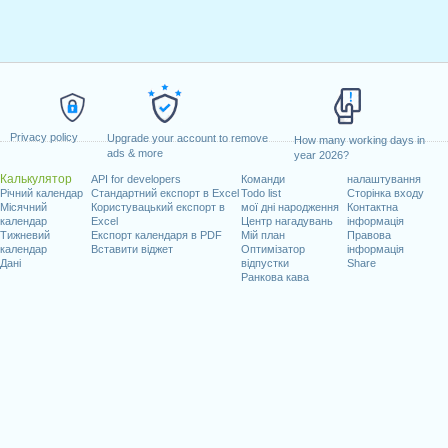
Privacy policy
Upgrade your account to remove
How many working days in
ads & more
year 2026?
Калькулятор
API for developers
Команди
налаштування
Річний календар
Стандартний експорт в Excel
Todo list
Сторінка входу
Місячний
Користувацький експорт в
мої дні народження
Контактна
календар
Excel
Центр нагадувань
інформація
Тижневий
Експорт календаря в PDF
Мій план
Правова
календар
Вставити віджет
Оптимізатор
інформація
Дані
відпустки
Share
Ранкова кава