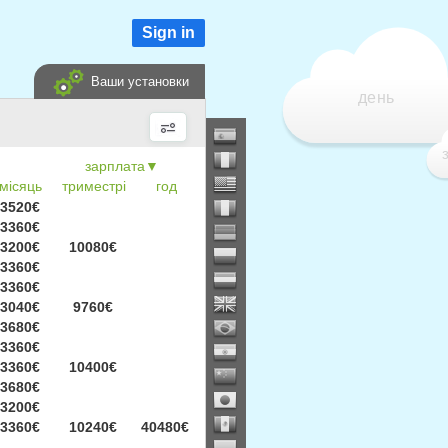
Sign in
Ваши установки
день
▼
місяць
триместрі
год
3520€
3360€
3200€
10080€
3360€
3360€
3040€
9760€
3680€
3360€
3360€
10400€
3680€
3200€
3360€
10240€
40480€