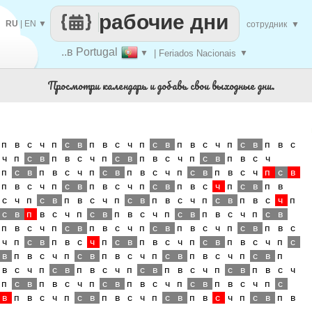
рабочие дни
RU
|
EN
▼
сотрудник
▼
..в Portugal
▼
| Feriados Nacionais
▼
Просмотри календарь и добавь свои выходные дни.
п
в
с
ч
п
с
в
п
в
с
ч
п
с
в
п
в
с
ч
п
с
в
п
в
с
ч
п
с
в
п
в
с
ч
п
с
в
п
в
с
ч
п
с
в
п
в
с
ч
п
с
в
п
в
с
ч
п
с
в
п
в
с
ч
п
с
в
п
в
с
ч
п
с
в
п
в
с
ч
п
с
в
п
в
с
ч
п
с
в
п
в
с
ч
п
с
в
п
в
с
ч
п
с
в
п
в
с
ч
п
с
в
п
в
с
ч
п
с
в
п
в
с
ч
п
с
в
п
в
с
ч
п
с
в
п
в
с
ч
п
с
в
п
в
с
ч
п
с
в
п
в
с
ч
п
с
в
п
в
с
ч
п
с
в
п
в
с
ч
п
с
в
п
в
с
ч
п
с
в
п
в
с
ч
п
с
в
п
в
с
ч
п
с
в
п
в
с
ч
п
с
в
п
в
с
ч
п
с
в
п
в
с
ч
п
с
в
п
в
с
ч
п
с
в
п
в
с
ч
п
с
в
п
в
с
ч
п
с
в
п
в
с
ч
п
с
в
п
в
с
ч
п
с
в
п
в
с
ч
п
с
в
п
в
с
ч
п
с
в
п
в
с
ч
п
с
в
п
в
с
ч
п
с
в
п
в
с
ч
п
с
в
п
в
с
ч
п
с
в
п
в