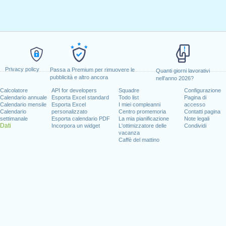
Privacy policy
Passa a Premium per rimuovere le
Quanti giorni lavorativi
pubblicità e altro ancora
nell'anno 2026?
Calcolatore
API for developers
Squadre
Configurazione
Calendario annuale
Esporta Excel standard
Todo list
Pagina di
Calendario mensile
Esporta Excel
I miei compleanni
accesso
Calendario
personalizzato
Centro promemoria
Contatti pagina
settimanale
Esporta calendario PDF
La mia pianificazione
Note legali
Dati
Incorpora un widget
L'ottimizzatore delle
Condividi
vacanza
Caffè del mattino