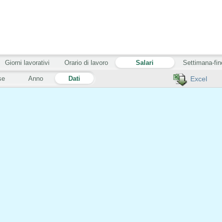
Giorni lavorativi
Orario di lavoro
Salari
Settimana-fin
se
Anno
Dati
Excel