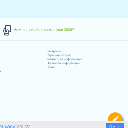
How many working days in year 2026?
настройки
Страница входа
Контактная информация
Правовая информация
Share
а
Оп
privacy policy.
Got it