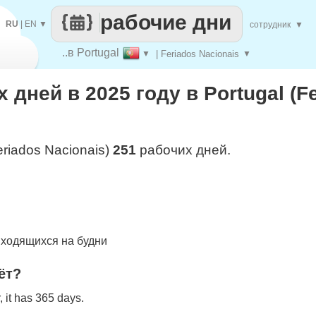
рабочие дни
RU
|
EN
▼
сотрудник
▼
..в Portugal
▼
| Feriados Nacionais
▼
 дней в 2025 году в Portugal (F
eriados Nacionais)
251
рабочих дней.
ходящихся на будни
ёт?
 it has 365 days.