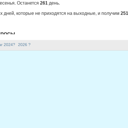
ресенья. Останется
261
день.
 дней, которые не приходятся на выходные, и получим
25
просы
5 году в Portugal (Feriados Nacionais)?
ar 2024?
2026 ?
os Nacionais) 251 рабочих дней.
2025 году?
.
окосным?
сокосным и содержит 365 дней.
 приходится на будни в 2025 году?
ся на будни в 2025 году.
ходящиеся на будни в 2025 году