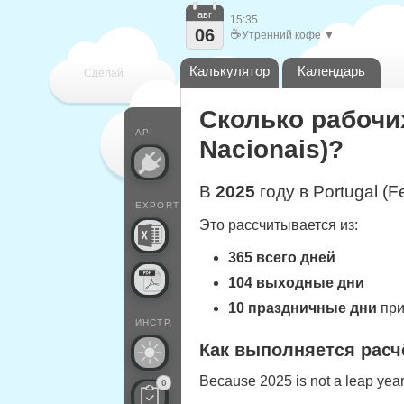
авг
15:35
06
☕
Утренний кофе ▼
Калькулятор
Календарь
Сделай
Сколько рабочих
каждый
API
Nacionais)?
В
2025
году в Portugal (F
EXPORT
Это рассчитывается из:
365 всего дней
104 выходные дни
10 праздничные дни
при
ИНСТР.
Как выполняется расч
Because 2025 is not a leap year,
0