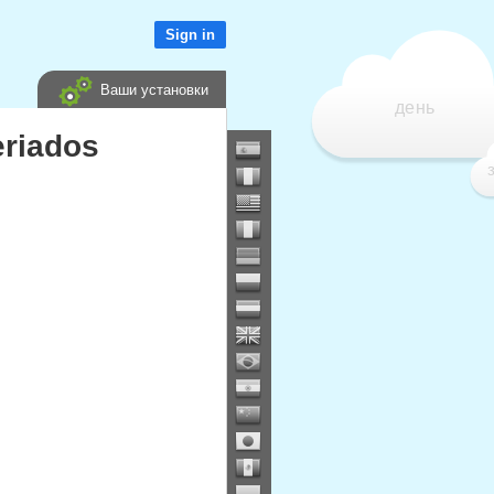
Sign in
Ваши установки
день
eriados