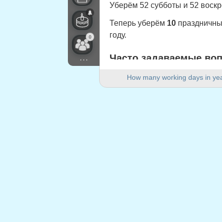
Уберём 52 субботы и 52 воск
Теперь уберём
10
праздничных
году.
0
Часто задаваемые во
...
Сколько рабочих дней в 202
How many working days in ye
В 2025 году в Portugal (Feriad
Сколько выходных дней в 
В 2025 году 104 выходных дня
Является ли 2025 год вис
Нет. 2025 год не является ви
Сколько праздничных дней
10 праздничных дней приходят
Праздничные дни, при