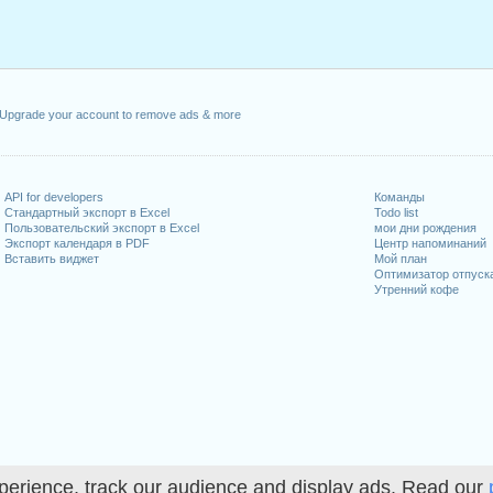
Deus
: среда, 1 январь, 2025
8 апрель, 2025
 апрель, 2025
1 май, 2025
Upgrade your account to remove ads & more
e das Comunidades Portuguesas
: вторник, 10 июнь, 2025
юнь, 2025
 пятница, 15 август, 2025
a
: понедельник, 1 декабрь, 2025
API for developers
Команды
Стандартный экспорт в Excel
Todo list
 понедельник, 8 декабрь, 2025
Пользовательский экспорт в Excel
мои дни рождения
025
Экспорт календаря в PDF
Центр напоминаний
Вставить виджет
Мой план
Оптимизатор отпуск
иходящиеся на выходные
Утренний кофе
ль, 2025
скресенье, 5 октябрь, 2025
ноябрь, 2025
абочих дней на 2025 год
perience, track our audience and display ads. Read our