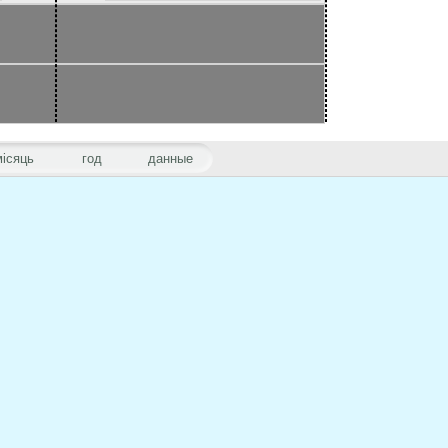
місяць
год
данные