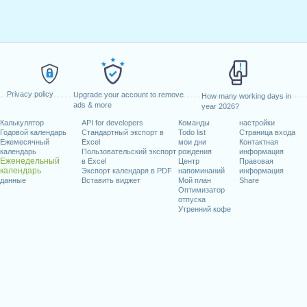
Privacy policy
Upgrade your account to remove
How many working days in
ads & more
year 2026?
Калькулятор
API for developers
Команды
настройки
Годовой календарь
Стандартный экспорт в
Todo list
Страница входа
Ежемесячный
Excel
мои дни
Контактная
календарь
Пользовательский экспорт
рождения
информация
Еженедельный
в Excel
Центр
Правовая
календарь
Экспорт календаря в PDF
напоминаний
информация
данные
Вставить виджет
Мой план
Share
Оптимизатор
отпуска
Утренний кофе