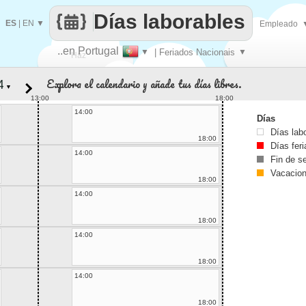
Días laborables
ES
|
EN
▼
Empleado
..en Portugal
▼
| Feriados Nacionais
▼
Haz
Explora el calendario y añade tus días libres.
▼
que
13:00
18:00
14:00
Días
Días lab
18:00
Días fer
14:00
Fin de 
Vacacio
18:00
14:00
18:00
14:00
18:00
14:00
18:00