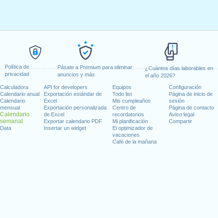
Política de
Pásate a Premium para eliminar
¿Cuántos días laborables en
privacidad
anuncios y más
el año 2026?
Calculadora
API for developers
Equipos
Configuración
Calendario anual
Exportación estándar de
Todo list
Página de inicio de
Calendario
Excel
Mis cumpleaños
sesión
mensual
Exportación personalizada
Centro de
Página de contacto
Calendario
de Excel
recordatorios
Aviso legal
semanal
Exportar calendario PDF
Mi planificación
Compartir
Data
Insertar un widget
El optimizador de
vacaciones
Café de la mañana