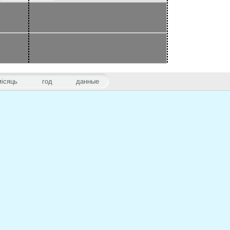
місяць
год
данные