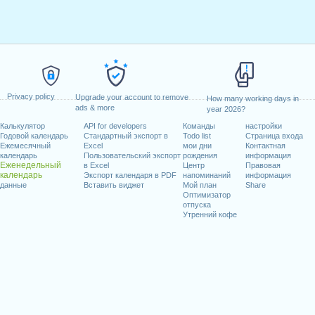
Privacy policy
Upgrade your account to remove
How many working days in
ads & more
year 2026?
Калькулятор
API for developers
Команды
настройки
Годовой календарь
Стандартный экспорт в
Todo list
Страница входа
Ежемесячный
Excel
мои дни
Контактная
календарь
Пользовательский экспорт
рождения
информация
Еженедельный
в Excel
Центр
Правовая
календарь
Экспорт календаря в PDF
напоминаний
информация
данные
Вставить виджет
Мой план
Share
Оптимизатор
отпуска
Утренний кофе