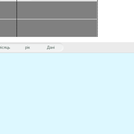
місяць
рік
Дані