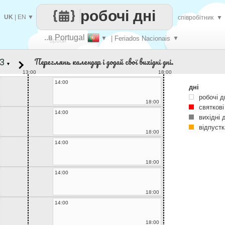
робочі дні
UK
|
EN
▼
співробітник
▼
..в Portugal
▼
| Feriados Nacionais
▼
Зроби
Переглянь календар і додай свої вихідні дні.
▼
кожен
13:00
18:00
14:00
дні
робочі д
18:00
святкові
14:00
вихідні 
відпустк
18:00
14:00
18:00
14:00
18:00
14:00
18:00