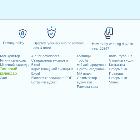
Privacy policy
Upgrade your account to remove
How many working days in
ads & more
year 2026?
Калькулятор
API for developers
Команди
налаштування
Річний календар
Стандартний експорт в
Todo list
Сторінка входу
Місячний календар
Excel
мої дні народження
Контактна
Тижневий
Користувацький експорт в
Центр нагадувань
інформація
календар
Excel
Мій план
Правова
Дані
Експорт календаря в PDF
Оптимізатор
інформація
Вставити віджет
відпустки
Share
Ранкова кава