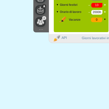
-
+
Giorni festivi
▼
-
+
Orario di lavoro
▼
0
Vacanze
▼
...
API
Giorni lavorativi i