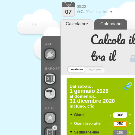
ago
00:22
07
☕
Caffè del mattino ▼
Calcolatore
Calendario
Fai
Calcola il
contare
API
tra il
EXPORT
Analizzare
Aggiungere
Dal
sabato,
1 gennaio 2028
al
domenica,
31 dicembre 2028
incluso, c'è:
UTILI
-
+
Giorni
▼
-
+
Giorni lavorativi
▼
0
-
+
Settimana-fine
▼