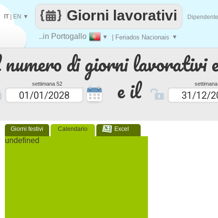
Giorni lavorativi
IT
|
EN
▼
Dipendent
..in Portogallo
▼
| Feriados Nacionais
▼
 numero di giorni lavorativi e
e il
settimana 52
settimana
Giorni festivi
Calendario
Excel
undefined