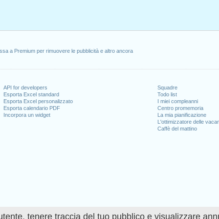
ssa a Premium per rimuovere le pubblicità e altro ancora
API for developers
Squadre
Esporta Excel standard
Todo list
Esporta Excel personalizzato
I miei compleanni
Esporta calendario PDF
Centro promemoria
Incorpora un widget
La mia pianificazione
L'ottimizzatore delle vaca
Caffè del mattino
utente, tenere traccia del tuo pubblico e visualizzare ann