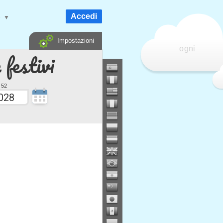
Accedi
e
▼
Impostazioni
ogni
 festivi
 52