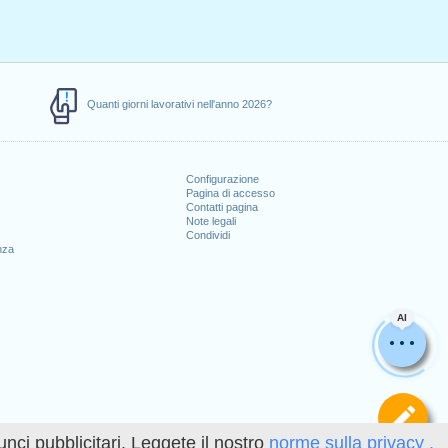
Quanti giorni lavorativi nell'anno 2026?
Configurazione
Pagina di accesso
Contatti pagina
Note legali
Condividi
nza
AI
Def
unci pubblicitari. Leggete il nostro
norme sulla privacy .