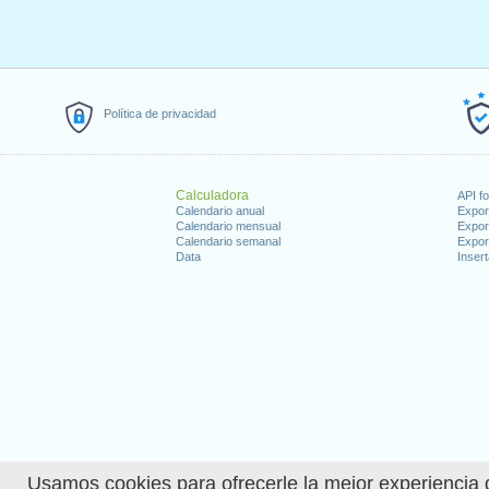
Política de privacidad
Calculadora
API f
Calendario anual
Expor
Calendario mensual
Expor
Calendario semanal
Expor
Data
Insert
Usamos cookies para ofrecerle la mejor experiencia d