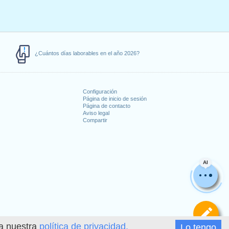
¿Cuántos días laborables en el año 2026?
Configuración
Página de inicio de sesión
Página de contacto
Aviso legal
Compartir
s
AI
De
ea nuestra
política de privacidad.
Lo tengo