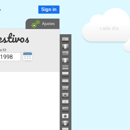
Sign in
▼
Ajustes
cada día
estivos
a 53