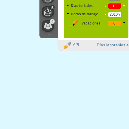
-
+
Días feriados
▼
-
+
Horas de trabajo
▼
0
Vacaciones
▼
...
API
Días laborables e