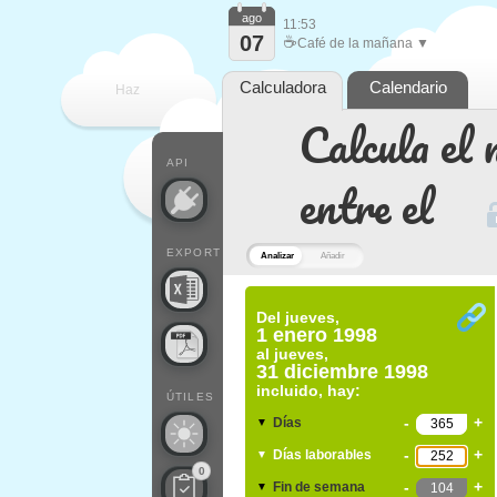
ago
11:53
07
☕
Café de la mañana ▼
Calculadora
Calendario
Haz
Calcula el 
que
API
entre el
EXPORT
Analizar
Añadir
Del
jueves,
1 enero 1998
al
jueves,
31 diciembre 1998
incluido, hay:
ÚTILES
-
+
Días
▼
-
+
Días laborables
▼
0
-
+
Fin de semana
▼