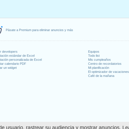
Pásate a Premium para eliminar anuncios y más
or developers
Equipos
tación estándar de Excel
Todo list
tación personalizada de Excel
Mis cumpleaños
tar calendario PDF
Centro de recordatorios
ar un widget
Mi planificación
El optimizador de vacacione
Café de la mañana
e usuario, rastrear su audiencia y mostrar anuncios. L