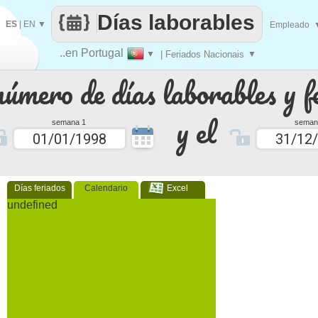
Días laborables
ES
|
EN
▼
Empleado
..en Portugal
▼
| Feriados Nacionais
▼
número de días laborables y f
y el
semana 1
seman
Días feriados
Calendario
Excel
undefined