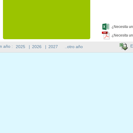
¿Necesita un
¿Necesita un
E
n año :
2025
|
2026
|
2027
..otro año