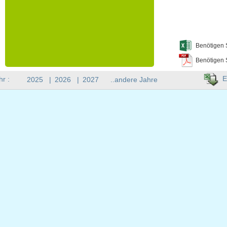
Benötigen 
Benötigen 
E
hr :
2025
|
2026
|
2027
..andere Jahre