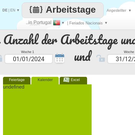
Arbeitstage
DE
|
EN
▼
Angestellter
▼
..in Portugal
▼
| Feriados Nacionais
▼
Jeden
e Anzahl der Arbeitstage un
Tag
und
Woche 1
Woche 
Feiertage
Kalender
Excel
undefined