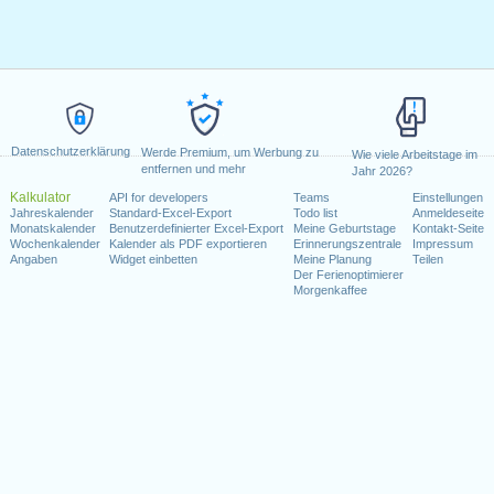
Datenschutzerklärung
Werde Premium, um Werbung zu
Wie viele Arbeitstage im
entfernen und mehr
Jahr 2026?
Kalkulator
API for developers
Teams
Einstellungen
Jahreskalender
Standard-Excel-Export
Todo list
Anmeldeseite
Monatskalender
Benutzerdefinierter Excel-Export
Meine Geburtstage
Kontakt-Seite
Wochenkalender
Kalender als PDF exportieren
Erinnerungszentrale
Impressum
Angaben
Widget einbetten
Meine Planung
Teilen
Der Ferienoptimierer
Morgenkaffee